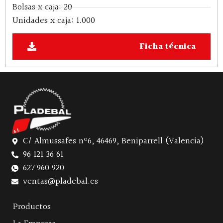
Bolsas x caja: 20
Unidades x caja: 1.000
Ficha técnica
C/ Almussafes nº6, 46469, Beniparrell (Valencia)
96 121 36 61
627 960 920
ventas@pladebal.es
Productos