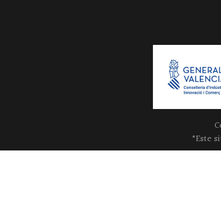
C
*Este s