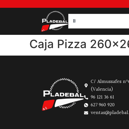
Caja Pizza 260
C/ Almussafes nº6
(Valencia)
96 121 36 61
627 960 920
ventas@pladebal