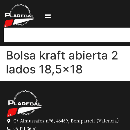
Bolsa kraft abierta 2
lados 18,5×18
C/ Almussafes nº6, 46469, Beniparrell (Valencia)
96 121 36 61