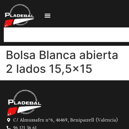
Bolsa Blanca abierta
2 lados 15,5×15
C/ Almussafes nº6, 46469, Beniparrell (Valencia)
96 121 36 61